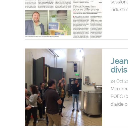
session
industri
Jean
divi
24 Oct 2
Mercredi
POEC (pr
d’aide p